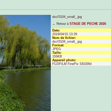
dscf3104_small_.jpg
← Retour à
STAGE DE PECHE 2026
Date:
2019/04/15 13:29
Nom de fichier:
dscf3104_small_.jpg
Format:
JPEG
Taille:
155KB
Appareil photo:
FUJIFILM FinePix S8100fd