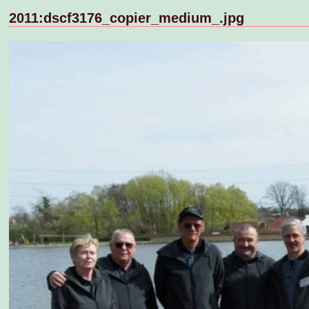
2011:dscf3176_copier_medium_.jpg