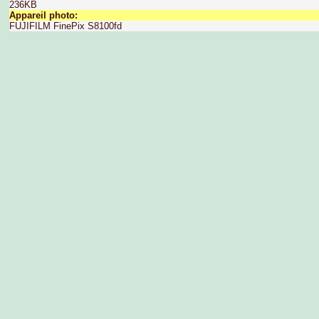
236KB
Appareil photo:
FUJIFILM FinePix S8100fd