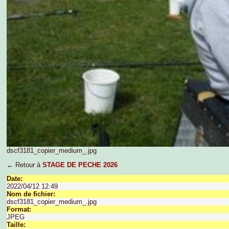
dscf3181_copier_medium_.jpg
← Retour à
STAGE DE PECHE 2026
Date:
2022/04/12 12:49
Nom de fichier:
dscf3181_copier_medium_.jpg
Format:
JPEG
Taille: