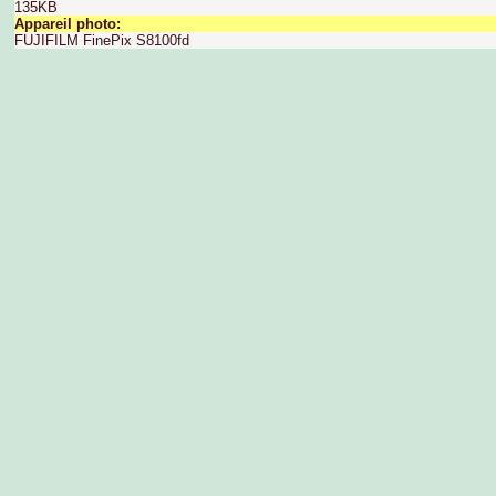
135KB
Appareil photo:
FUJIFILM FinePix S8100fd