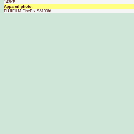
143KB
Appareil photo:
FUJIFILM FinePix S8100fd