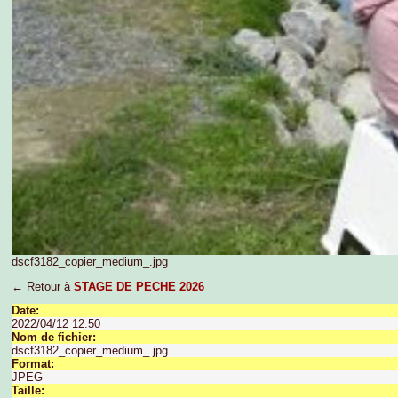
dscf3182_copier_medium_.jpg
← Retour à
STAGE DE PECHE 2026
Date:
2022/04/12 12:50
Nom de fichier:
dscf3182_copier_medium_.jpg
Format:
JPEG
Taille: