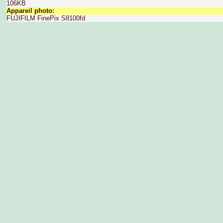
106KB
Appareil photo:
FUJIFILM FinePix S8100fd