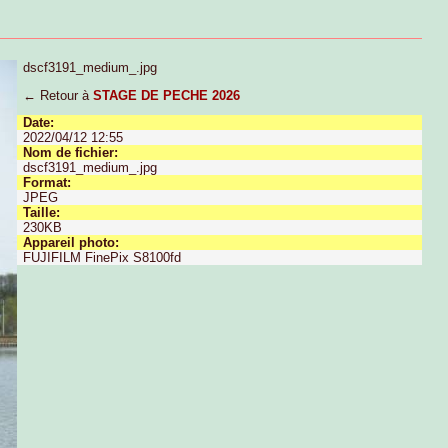
dscf3191_medium_.jpg
← Retour à
STAGE DE PECHE 2026
Date:
2022/04/12 12:55
Nom de fichier:
dscf3191_medium_.jpg
Format:
JPEG
Taille:
230KB
Appareil photo:
FUJIFILM FinePix S8100fd