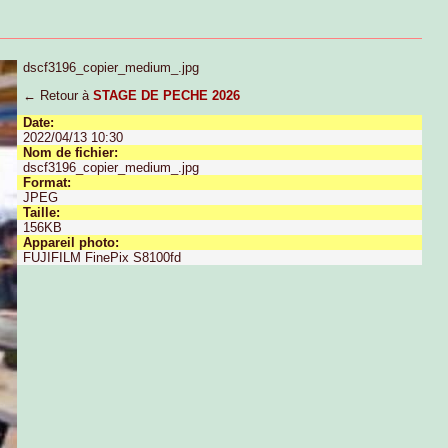
dscf3196_copier_medium_.jpg
← Retour à
STAGE DE PECHE 2026
Date:
2022/04/13 10:30
Nom de fichier:
dscf3196_copier_medium_.jpg
Format:
JPEG
Taille:
156KB
Appareil photo:
FUJIFILM FinePix S8100fd