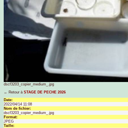
dscf3203_copier_medium_.jpg
← Retour à
STAGE DE PECHE 2026
Date:
2022/04/14 11:08
Nom de fichier:
dscf3203_copier_medium_.jpg
Format:
JPEG
Taille: