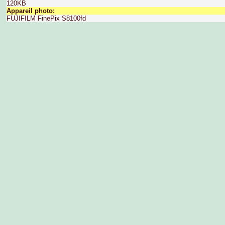
120KB
Appareil photo:
FUJIFILM FinePix S8100fd