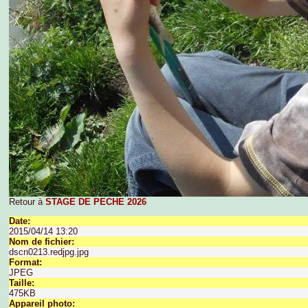
Retour à
STAGE DE PECHE 2026
Date:
2015/04/14 13:20
Nom de fichier:
dscn0213.redjpg.jpg
Format:
JPEG
Taille:
475KB
Appareil photo: