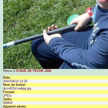
Retour à
STAGE DE PECHE 2026
Date:
2015/04/14 13:20
Nom de fichier:
dscn0214.redjpg.jpg
Format:
JPEG
Taille:
569KB
Appareil photo: