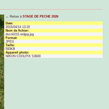
← Retour à
STAGE DE PECHE 2026
Date:
2015/04/14 13:20
Nom de fichier:
dscn0215.redjpg.jpg
Format:
JPEG
Taille:
593KB
Appareil photo:
NIKON COOLPIX S3600