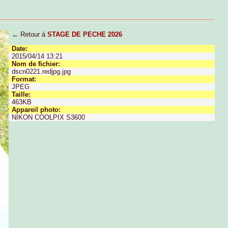
← Retour à
STAGE DE PECHE 2026
Date:
2015/04/14 13:21
Nom de fichier:
dscn0221.redjpg.jpg
Format:
JPEG
Taille:
463KB
Appareil photo:
NIKON COOLPIX S3600