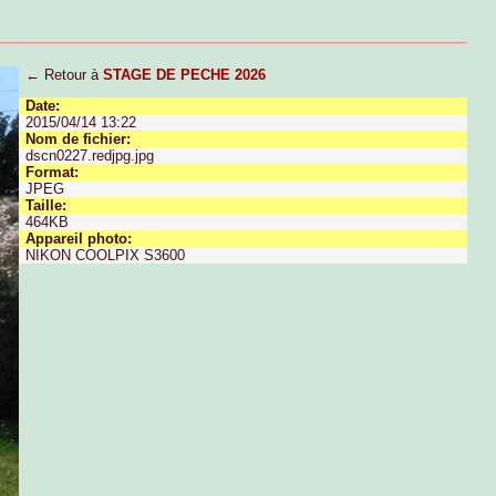
← Retour à
STAGE DE PECHE 2026
Date:
2015/04/14 13:22
Nom de fichier:
dscn0227.redjpg.jpg
Format:
JPEG
Taille:
464KB
Appareil photo:
NIKON COOLPIX S3600