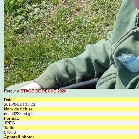
Retour à
STAGE DE PECHE 2026
Date:
2015/04/14 13:23
Nom de fichier:
dscn0232red.jpg
Format:
JPEG
Taille:
570KB
Appareil photo: