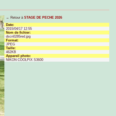
← Retour à
STAGE DE PECHE 2026
Date:
2015/04/17 12:55
Nom de fichier:
dscn0285red.jpg
Format:
JPEG
Taille:
462KB
Appareil photo:
NIKON COOLPIX S3600