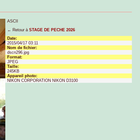
ASCII
← Retour à
STAGE DE PECHE 2026
Date:
2015/04/17 03:11
Nom de fichier:
dscn296.jpg
Format:
JPEG
Taille:
245KB
Appareil photo:
NIKON CORPORATION NIKON D3100