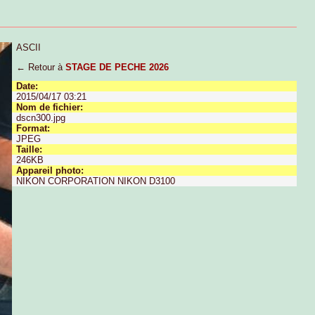
ASCII
← Retour à
STAGE DE PECHE 2026
Date:
2015/04/17 03:21
Nom de fichier:
dscn300.jpg
Format:
JPEG
Taille:
246KB
Appareil photo:
NIKON CORPORATION NIKON D3100