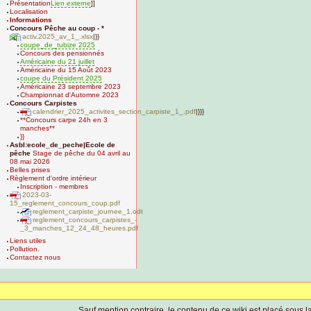
Présentation
Lien externe
]]
Localisation
Informations
Concours Pêche au coup - *
activ.2025_av_1_.xlsx
|}}
coupe_de_tubize 2025
Concours des pensionnés
Américaine du 21 juillet
Américaine du 15 Août 2023
coupe du Président 2025
Américaine 23 septembre 2023
Championnat d'Automne 2023
Concours Carpistes
calendrier_2025_activites_section_carpiste_1_.pdf
|}}}
**Concours carpe 24h en 3
manches**
}}
Asbl:ecole_de_peche|Ecole de
pêche
Stage de pêche du 04 avril au
08 mai 2026
Belles prises
Règlement d'ordre intérieur
Inscription - membres
2023-03-
15_reglement_concours_coup.pdf
reglement_carpiste_journee_1.odt
reglement_concours_carpistes_-
_3_manches_12_24_48_heures.pdf
Liens utiles
Pollution.
Contactez nous
Sauf mention contraire, le contenu de ce wiki est placé sous la