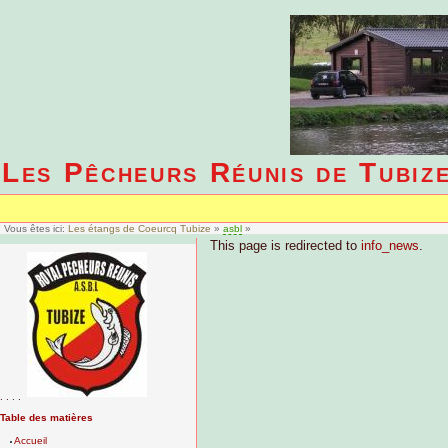
Les Pêcheurs Réunis de Tubiz
Vous êtes ici:
Les étangs de Coeurcq Tubize
»
asbl
»
This page is redirected to
info_news
.
. . . .
Table des matières
Accueil