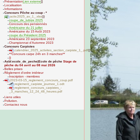
Présentation
Lien externe
]]
Localisation
Informations
Concours Pêche au coup - *
activ.2025_av_1_.xlsx
|}}
coupe_de_tubize 2025
Concours des pensionnés
Américaine du 21 juillet
Américaine du 15 Août 2023
coupe du Président 2025
Américaine 23 septembre 2023
Championnat d'Automne 2023
Concours Carpistes
calendrier_2025_activites_section_carpiste_1_.pdf
|}}}
**Concours carpe 24h en 3 manches**
}}
Asbl:ecole_de_peche|Ecole de pêche
Stage de
pêche du 04 avril au 08 mai 2026
Belles prises
Règlement d'ordre intérieur
Inscription - membres
2023-03-15_reglement_concours_coup.pdf
reglement_carpiste_journee_1.odt
reglement_concours_carpistes_-
_3_manches_12_24_48_heures.pdf
Liens utiles
Pollution.
Contactez nous