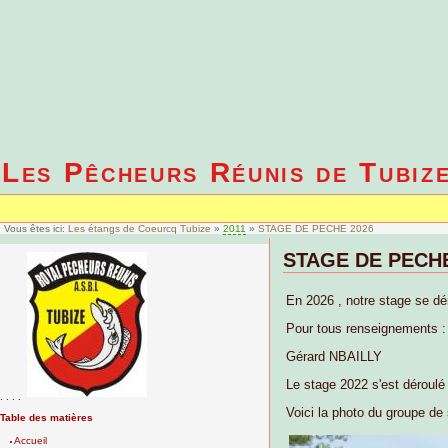
Les Pêcheurs Réunis de Tubiz
Vous êtes ici:
Les étangs de Coeurcq Tubize
»
2011
»
STAGE DE PECHE 2026
STAGE DE PECHE
En 2026 , notre stage se dé
Pour tous renseignements :
Gérard NBAILLY
Le stage 2022 s'est déroulé 
. . . .
Voici la photo du groupe de 
Table des matières
Accueil