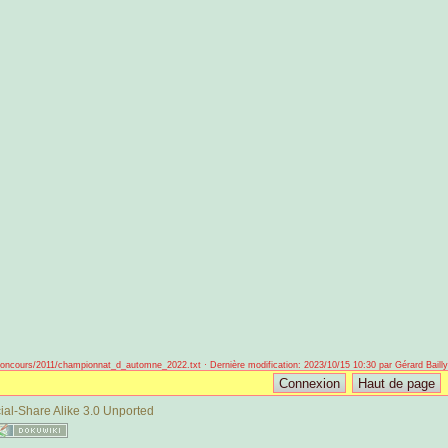
oncours/2011/championnat_d_automne_2022.txt · Dernière modification: 2023/10/15 10:30 par Gérard Bailly
al-Share Alike 3.0 Unported