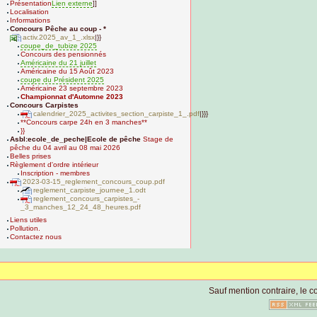
Présentation
Lien externe
]]
Localisation
Informations
Concours Pêche au coup - *
activ.2025_av_1_.xlsx
|}}
coupe_de_tubize 2025
Concours des pensionnés
Américaine du 21 juillet
Américaine du 15 Août 2023
coupe du Président 2025
Américaine 23 septembre 2023
Championnat d'Automne 2023
Concours Carpistes
calendrier_2025_activites_section_carpiste_1_.pdf
|}}}
**Concours carpe 24h en 3 manches**
}}
Asbl:ecole_de_peche|Ecole de pêche
Stage de
pêche du 04 avril au 08 mai 2026
Belles prises
Règlement d'ordre intérieur
Inscription - membres
2023-03-15_reglement_concours_coup.pdf
reglement_carpiste_journee_1.odt
reglement_concours_carpistes_-
_3_manches_12_24_48_heures.pdf
Liens utiles
Pollution.
Contactez nous
Sauf mention contraire, le co