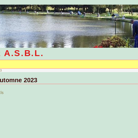
e A.S.B.L.
23
utomne 2023
ls