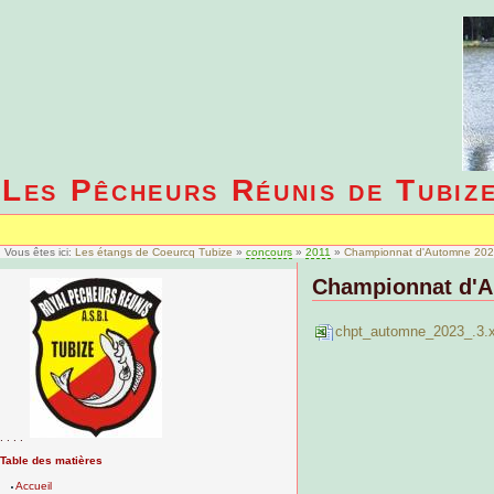
Les Pêcheurs Réunis de Tubiz
Vous êtes ici:
Les étangs de Coeurcq Tubize
»
concours
»
2011
»
Championnat d'Automne 20
Championnat d'A
chpt_automne_2023_.3.x
. . . .
Table des matières
Accueil