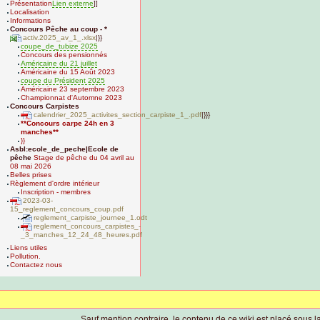
Présentation
Lien externe
]]
Localisation
Informations
Concours Pêche au coup - *
activ.2025_av_1_.xlsx
|}}
coupe_de_tubize 2025
Concours des pensionnés
Américaine du 21 juillet
Américaine du 15 Août 2023
coupe du Président 2025
Américaine 23 septembre 2023
Championnat d'Automne 2023
Concours Carpistes
calendrier_2025_activites_section_carpiste_1_.pdf
|}}}
**Concours carpe 24h en 3
manches**
}}
Asbl:ecole_de_peche|Ecole de
pêche
Stage de pêche du 04 avril au
08 mai 2026
Belles prises
Règlement d'ordre intérieur
Inscription - membres
2023-03-
15_reglement_concours_coup.pdf
reglement_carpiste_journee_1.odt
reglement_concours_carpistes_-
_3_manches_12_24_48_heures.pdf
Liens utiles
Pollution.
Contactez nous
Sauf mention contraire, le contenu de ce wiki est placé sous la