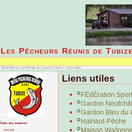
Les Pêcheurs Réunis de Tubiz
Vous êtes ici:
Les étangs de Coeurcq Tubize
»
Liens utiles
Liens utiles
FÉdÉration Spor
Gardon Neufchâ
Gardon Bleu du 
. . . .
Hainaut-Pêche
Table des matières
Maison Wallonne
Accueil