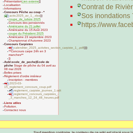
Présentation
Lien externe
]]
Contrat de Riviè
Localisation
Informations
Concours Pêche au coup - *
Sos inondations
activ.2025_av_1_.xlsx
|}}
coupe_de_tubize 2025
https://www.fac
Concours des pensionnés
Américaine du 21 juillet
Américaine du 15 Août 2023
coupe du Président 2025
Américaine 23 septembre 2023
Championnat d'Automne 2023
Concours Carpistes
calendrier_2025_activites_section_carpiste_1_.pdf
|}}}
**Concours carpe 24h en 3
manches**
}}
Asbl:ecole_de_peche|Ecole de
pêche
Stage de pêche du 04 avril au
08 mai 2026
Belles prises
Règlement d'ordre intérieur
Inscription - membres
2023-03-
15_reglement_concours_coup.pdf
reglement_carpiste_journee_1.odt
reglement_concours_carpistes_-
_3_manches_12_24_48_heures.pdf
Liens utiles
Pollution.
Contactez nous
Sauf mention contraire, le contenu de ce wiki est placé sous la